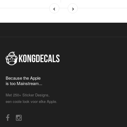
Because the Apple
is too Mainstream...
Met 250+ Sticker Designs,
een coole look voor elke Apple.