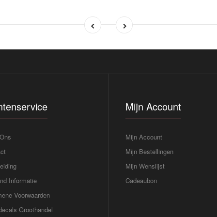
ntenservice
Mijn Account
 Ons
Mijn Account
ct
Mijn Bestellingen
eiding
Mijn Wenslijst
nd Informatie
Cadeaubon
mene Voorwaarden
ecals Groothandel