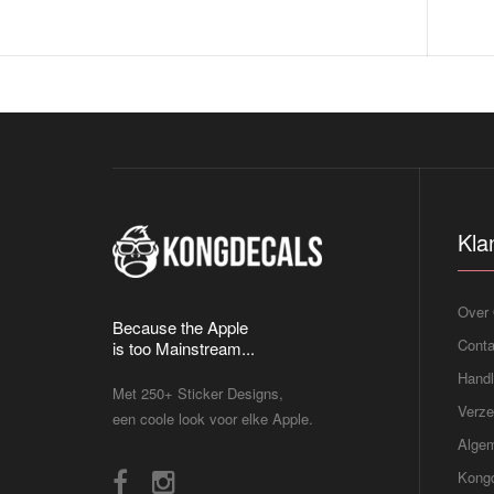
Kla
Over
Because the Apple
Conta
is too Mainstream...
Handl
Met 250+ Sticker Designs,
Verze
een coole look voor elke Apple.
Alge
Kongd