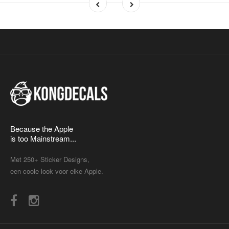
Because the Apple
is too Mainstream...
Met 250+ Sticker Designs,
een coole look voor elke Apple.