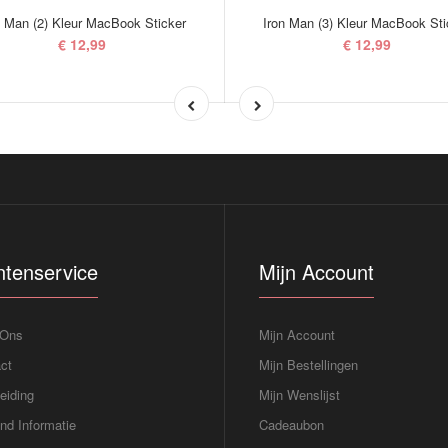
n Man (2) Kleur MacBook Sticker
Iron Man (3) Kleur MacBook Sti
€ 12,99
€ 12,99
ntenservice
Mijn Account
 Ons
Mijn Account
ct
Mijn Bestellingen
eiding
Mijn Wenslijst
nd Informatie
Cadeaubon