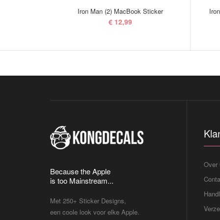
Iron Man (2) MacBook Sticker
Iro
€ 12,99
Kla
Over
Because the Apple
Conta
is too Mainstream...
Handl
Met 250+ Sticker Designs,
Verze
een coole look voor elke Apple.