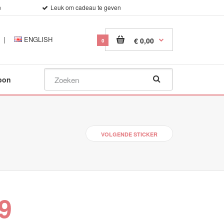
n
Leuk om cadeau te geven
|
ENGLISH
€ 0,00
0
bon
VOLGENDE STICKER
9