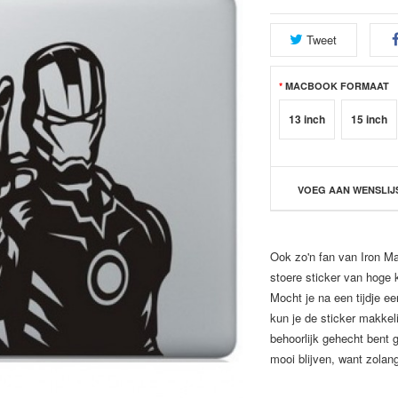
Tweet
MACBOOK FORMAAT
13 inch
15 inch
VOEG AAN WENSLIJ
Ook zo'n fan van Iron M
stoere sticker van hoge 
Mocht je na een tijdje e
kun je de sticker makkeli
behoorlijk gehecht bent ge
mooi blijven, want zolang