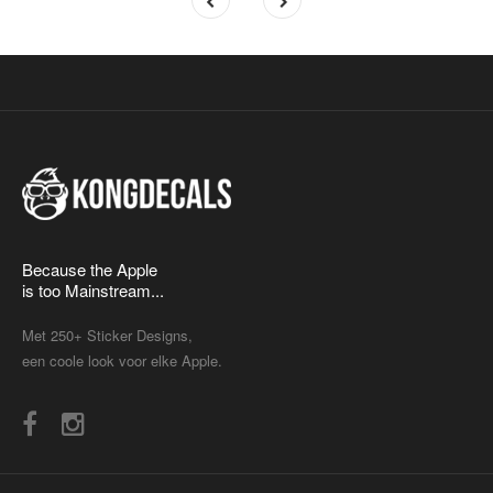
Because the Apple
is too Mainstream...
Met 250+ Sticker Designs,
een coole look voor elke Apple.