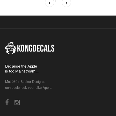
Because the Apple
is too Mainstream...
Met 250+ Sticker Designs,
een coole look voor elke Apple.