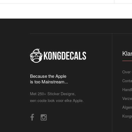
Kla
Over
Because the Apple
Conta
is too Mainstream...
Handl
Met 250+ Sticker Designs,
Verze
een coole look voor elke Apple.
Alge
Kongd