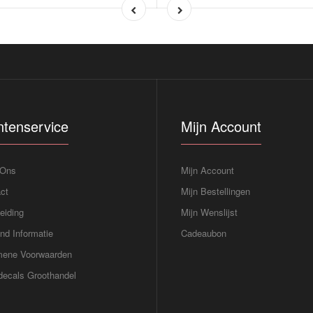
ntenservice
Mijn Account
 Ons
Mijn Account
ct
Mijn Bestellingen
eiding
Mijn Wenslijst
nd Informatie
Cadeaubon
mene Voorwaarden
ecals Groothandel