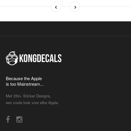
Because the Apple
is too Mainstream...
Met 250+ Sticker Designs,
een coole look voor elke Apple.